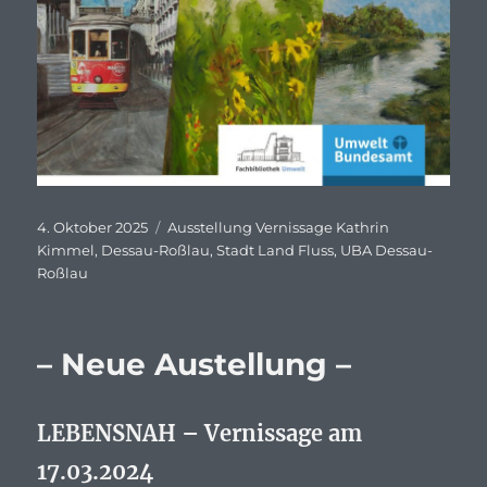
Veröffentlicht
Schlagwörter
4. Oktober 2025
Ausstellung Vernissage Kathrin
am
Kimmel
,
Dessau-Roßlau
,
Stadt Land Fluss
,
UBA Dessau-
Roßlau
– Neue Austellung –
LEBENSNAH – Vernissage am
17.03.2024