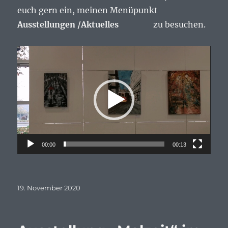
euch gern ein, meinen Menüpunkt
Ausstellungen /Aktuelles
zu besuchen.
Video-
Player
00:00
00:13
Veröffentlicht
19. November 2020
am