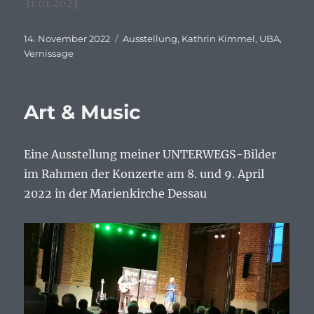
31.01.2023
Veröffentlicht
Schlagwörter
14. November 2022
Ausstellung
,
Kathrin Kimmel
,
UBA
,
am
Vernissage
Art & Music
Eine Ausstellung meiner UNTERWEGS-Bilder
im Rahmen der Konzerte am 8. und 9. April
2022 in der Marienkirche Dessau