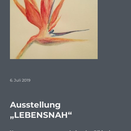
Veröffentlicht
6. Juli 2019
am
Ausstellung
„LEBENSNAH“