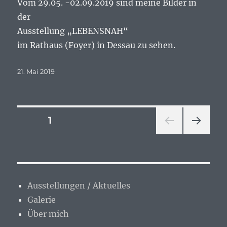
Vom 29.05. -02.09.2019 sind meine Bilder in
der
Ausstellung „LEBENSNAH“
im Rathaus (Foyer) in Dessau zu sehen.
Veröffentlicht
21. Mai 2019
am
Seitennummerierung
SEITE
1
NÄC
der
HSTE
SEIT
Beiträge
E
Ausstellungen / Aktuelles
Galerie
Über mich