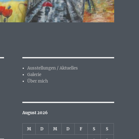
Ausstellungen / Aktuelles
Galerie
Über mich
August 2026
M
D
M
D
F
S
S